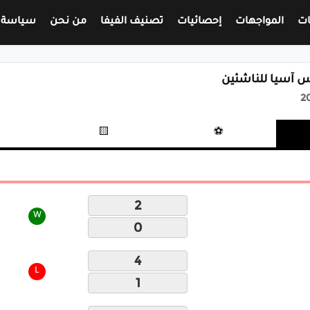
ات
المواجهات
إحصائيات
تصنيف الفيفا
من نحن
سياسة 
 آسيا للناشئين
2
🟨
⚽
2
W
0
4
L
1