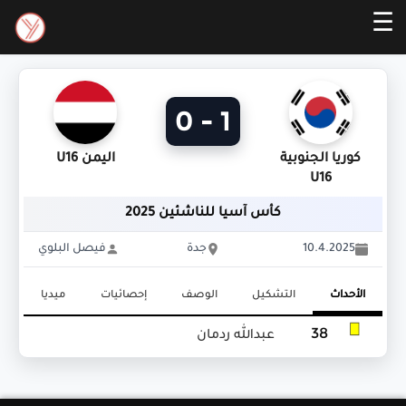
☰
1 - 0
كوريا الجنوبية
اليمن U16
U16
كأس آسيا للناشئين 2025
10.4.2025
جدة
فيصل البلوي
الأحداث
التشكيل
الوصف
إحصائيات
ميديا
38
عبدالله ردمان