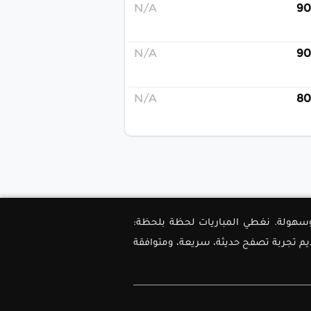
N/A
90
N/A
90
N/A
80
ل دقة وسهولة. نغطي المباريات لحظة بلحظة:
ديم تجربة تصفح حديثة، سريعة، ومتوافقة