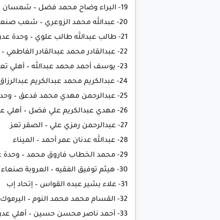
19- البراء وضاح محمد فضل – شمسان
20- عبدالله محمد الزوعري – شعب صنعاء
21- طالب عبدالله طالب علوي – وحدة عدن
22- عبدالقادر محمد عبدالقادر الفاطمي – ريدان شبوة
23- يوسف أحمد محمد عبدالله – أهلي تعز
24- عبدالكريم محمد عبدالكريم عبدالرزاق – شمسان عدن
25- عبدالرحمن مهدي محمد فدعق – وحدة عدن
26- مهدي عبدالكريم علي فضل – أهلي عدن
27- عبدالرحمن رمزي علي – الصقر تعز
28- عبدالله عدنان عمر أحمد – الميناء
29- محمد الخطاب فاروق محمد – وحدة عدن
30- هيثم توفيق الفقيه – العروبة صنعاء
31- علاء بشير عبده القواس – إتحاد إب
32- القسام محمد محمد النوم – اليرموك
33- أحمد ناصر محسن حسين – أهلي عدن