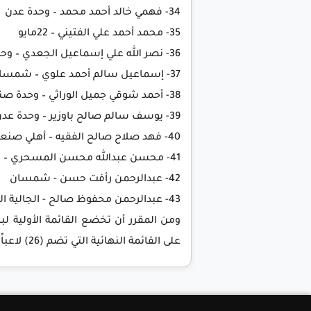
34- فهمي خالد أحمد محمد – وحدة عدن
35- محمد أحمد علي الفتيني – 22مايو
36- نصر الله علي إسماعيل الجعدي – وحدة صنعاء
37- إسماعيل سالم أحمد علوي – شمسان
38- أحمد شوقي جميل الوراثي – وحدة صنعاء
39- يوسف سالم صالح باوزير – وحدة عدن
40- فهد صلاح صالح الفقيه – أهلي صنعاء
41- محسن عبدالله محسن المسحري – وحدة عدن
42- عبدالرحمن رأفت حسن - شمسان
43- عبدالرحمن محفوظ صالح - الجالية اليمنية بالخارج
ومن المقرر أن تخضع القائمة الأولية ل
على القائمة النهائية التي تضم (26) لاعباً للمشاركة في الاستحقاقات الخارجية المقبلة.