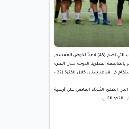
أقر الجهاز الفني للمنتخب الوطني للناشئين بقيادة المدرب الوطني قيس محمد صالح ، القائمة الأولية للمنتخب التي تضم (43) لاعباً لخوض المعسكر
بالعاصمة القطرية الدوحة خلال الفترة
(20 سبتمبر - 3 أكتوبر) 2025م وكذلك التصفيات الآسيوية للناشئين ضمن منافسات المجموعة الثانية التي ستقام في قيرغيزستان خلال الفترة (22 -
الذي انطلق الثلاثاء الماضي على أرضية
النحو التالي: