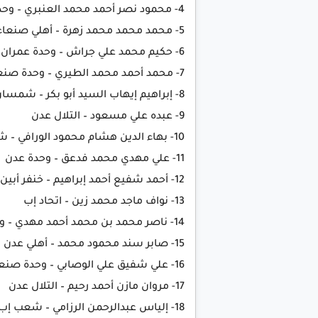
4- محمود نصر أحمد محمد العنبري – وحدة عدن
5- محمد محمد محمد زهرة – أهلي صنعاء
6- حكيم محمد علي جراش – وحدة عمران
7- محمد أحمد محمد الطيري – وحدة صنعاء
8- إبراهيم إيهاب السيد أبو بكر – شمسان
9- عبده علي مسعود – التلال عدن
10- بهاء الدين هشام محمود الورافي – شعب إب
11- علي مهدي محمد فدعق – وحدة عدن
12- أحمد شفيع أحمد إبراهيم – خنفر أبين
13- نواف ماجد محمد زين – اتحاد إب
14- ناصر محمد بن محمد أحمد مهدي – وحدة عدن
15- صابر سند محمود محمد – أهلي عدن
16- علي شفيق علي الوصابي – وحدة صنعاء
17- مروان مازن أحمد رحيم – التلال عدن
18- إلياس عبدالرحمن الرزامي – شعب إب