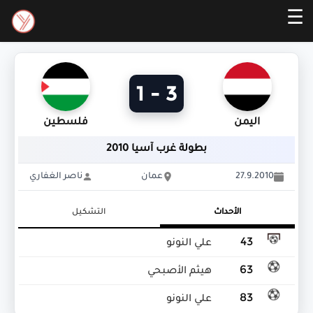
☰
3 - 1
اليمن
فلسطين
بطولة غرب آسيا 2010
27.9.2010
عمان
ناصر الغفاري
الأحداث
التشكيل
43
علي النونو
63
هيثم الأصبحي
83
علي النونو