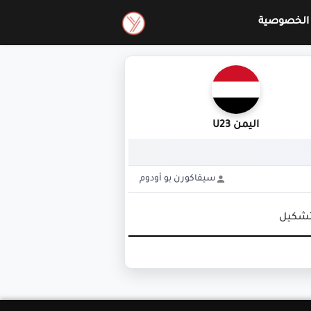
الخصوصية
اليمن U23
سيفاكورن بو أودوم
تشكيل