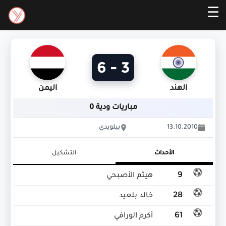
☰
3 - 6
الهند
اليمن
مباريات ودية 0
13.10.2010
بيلويدي
الأحداث
التشكيل
9
هيثم الأصبحي
28
خالد بلعيد
61
أكرم الورافي