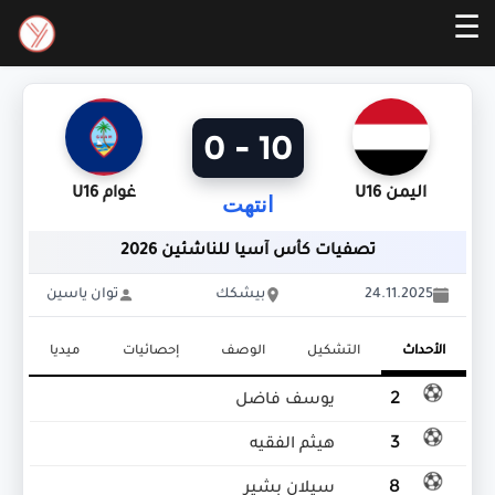
☰
10 - 0
اليمن U16
غوام U16
انتهت
تصفيات كأس آسيا للناشئين 2026
24.11.2025
بيشكك
توان ياسين
الأحداث
التشكيل
الوصف
إحصائيات
ميديا
2
يوسف فاضل
3
هيثم الفقيه
8
سيلان بشير