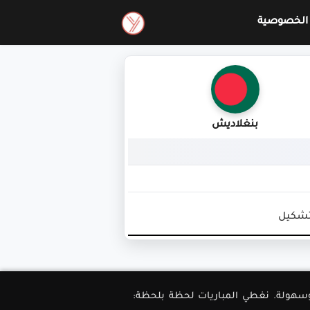
الخصوصية
بنغلاديش
تشكيل
ل دقة وسهولة. نغطي المباريات لحظة بلحظة: