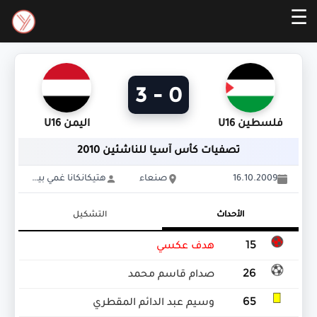
☰
0 - 3
فلسطين U16
اليمن U16
تصفيات كأس آسيا للناشئين 2010
16.10.2009
صنعاء
هتيكانكانا غمي بيريرا
الأحداث
التشكيل
15
هدف عكسي
26
صدام قاسم محمد
65
وسيم عبد الدائم المقطري