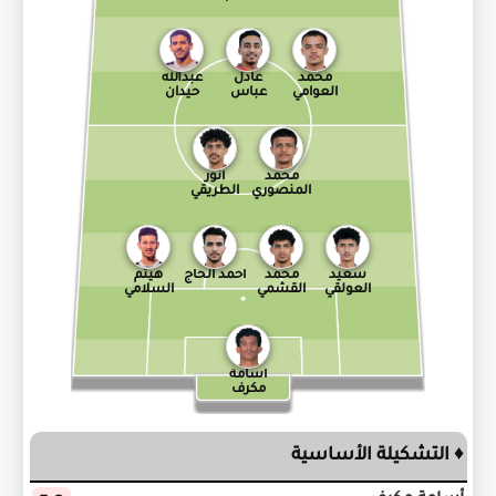
محمد
عادل
عبدالله
العوامي
عباس
حيدان
محمد
أنور
المنصوري
الطريقي
سعيد
محمد
أحمد الحاج
هيثم
العولقي
القشمي
السلامي
أسامة
مكرف
♦ التشكيلة الأساسية