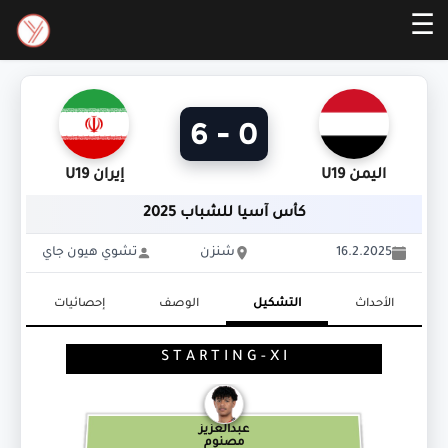
☰
0 - 6
اليمن U19
إيران U19
كأس آسيا للشباب 2025
16.2.2025
شنزن
تشوي هيون جاي
الأحداث
التشكيل
الوصف
إحصائيات
S T A R T I N G - X I
عبدالعزيز
مصنوم