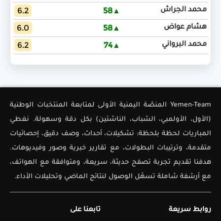
6.2
▲58
محمد الجراش
6.0
▲58
هشام عواض
6.2
▲74
محمد البرواني
Yemen-Team المنصّة اليمنية الأولى لمتابعة المنتخبات الوطنية
(الأول، الأولمبي، الشباب، الناشئين) بكل دقة وسهولة. نغطي
المباريات لحظة بلحظة: تشكيلات، أحداث، وصف دقيق، إحصائيات
متقدمة، وترتيبات البطولات، مع تقارير خبرية وصور وفيديوهات.
هدفنا تقديم تجربة تصفح حديثة، سريعة، ومتوافقة مع الهواتف،
مع أرشفة شاملة تسهّل الوصول لنتائج الماضي وتحليلات الأداء.
روابط سريعة
تابعنا على